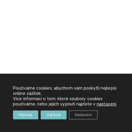
Používáme cookies, abychom vám poskytli nejlepší
online zážitek.
Více informací o tom, které soubory cookies
používáme, nebo jejich vypnutí najdete v
nastavení
.
Přijmout
Zakázat
Nastavení
Copyright 2026 Sportovní akce z.s. | Made with
by
Brabec Media