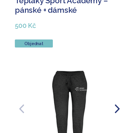
Tepláky Sport Academy –
pánské + dámské
500 Kč
Objednat
Předchozí
Další