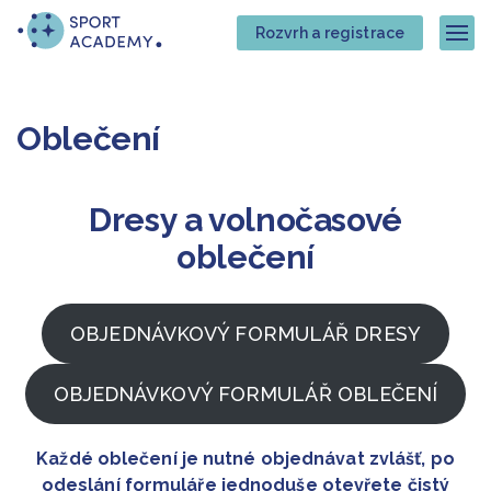
Přejít
Přejít
Rozvrh a registrace
na
na
Zob
hlavní
hlavní
obsah
navigaci
Oblečení
Dresy a volnočasové
oblečení
OBJEDNÁVKOVÝ FORMULÁŘ DRESY
OBJEDNÁVKOVÝ FORMULÁŘ OBLEČENÍ
Každé oblečení je nutné objednávat zvlášť, po
odeslání formuláře jednoduše otevřete čistý