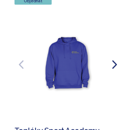
Objednat
Předchozí
Další