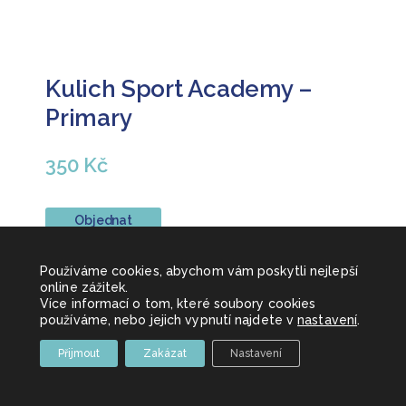
Kulich Sport Academy –
Primary
350 Kč
Objednat
Používáme cookies, abychom vám poskytli nejlepší
online zážitek.
Více informací o tom, které soubory cookies
používáme, nebo jejich vypnutí najdete v
nastavení
.
Přijmout
Zakázat
Nastavení