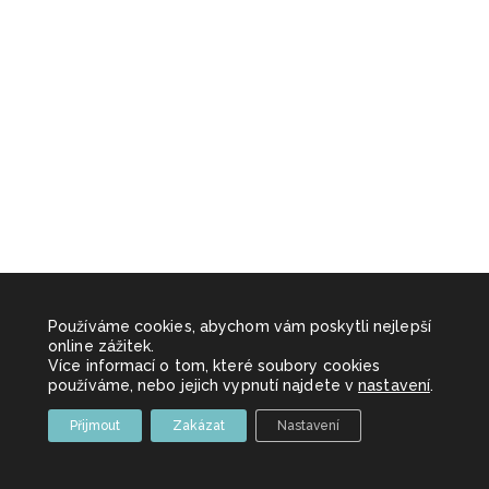
Používáme cookies, abychom vám poskytli nejlepší
online zážitek.
Více informací o tom, které soubory cookies
používáme, nebo jejich vypnutí najdete v
nastavení
.
Přijmout
Zakázat
Nastavení
Copyright 2026 Sportovní akce z.s. | Made with
by
Brabec Media