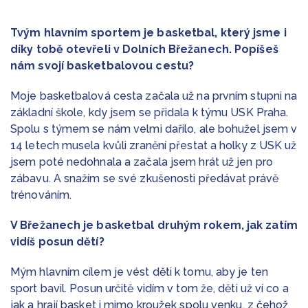
Tvým hlavním sportem je basketbal, který jsme i
díky tobě otevřeli v Dolních Břežanech. Popíšeš
nám svojí basketbalovou cestu?
Moje basketbalová cesta začala už na prvním stupni na
základní škole, kdy jsem se přidala k týmu USK Praha.
Spolu s týmem se nám velmi dařilo, ale bohužel jsem v
14 letech musela kvůli zranění přestat a holky z USK už
jsem poté nedohnala a začala jsem hrát už jen pro
zábavu. A snažím se své zkušenosti předávat právě
trénováním.
V Břežanech je basketbal druhým rokem, jak zatím
vidíš posun dětí?
Mým hlavním cílem je vést děti k tomu, aby je ten
sport bavil. Posun určitě vidím v tom že, děti už ví co a
jak a hrají basket i mimo kroužek spolu venku, z čehož