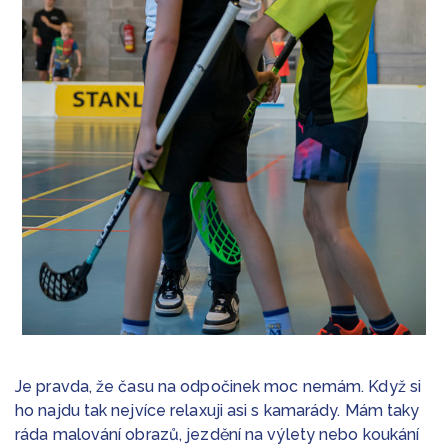
Je pravda, že času na odpočinek moc nemám. Když si
ho najdu tak nejvíce relaxuji asi s kamarády. Mám taky
ráda malování obrazů, jezdění na výlety nebo koukání