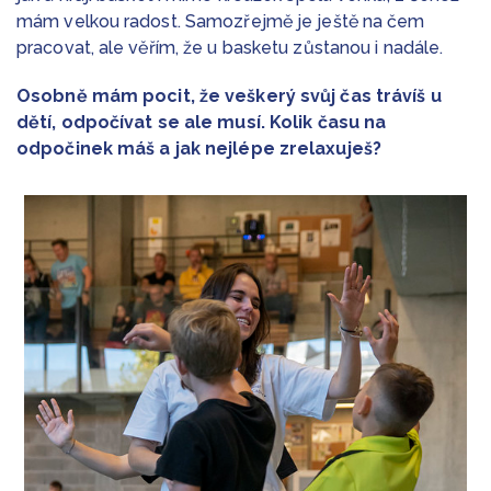
mám velkou radost. Samozřejmě je ještě na čem
pracovat, ale věřím, že u basketu zůstanou i nadále.
Osobně mám pocit, že veškerý svůj čas trávíš u
dětí, odpočívat se ale musí. Kolik času na
odpočinek máš a jak nejlépe zrelaxuješ?