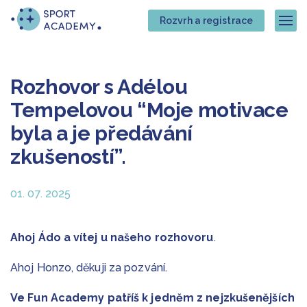
Přejít
Přejít
Rozvrh a registrace
na
na
Zob
hlavní
hlavní
obsah
navigaci
Rozhovor s Adélou
Tempelovou “Moje motivace
byla a je předávání
zkušeností”.
01. 07. 2025
Ahoj Ádo a vítej u našeho rozhovoru
.
Ahoj Honzo, děkuji za pozvání.
Ve Fun Academy patříš k jedněm z nejzkušenějších