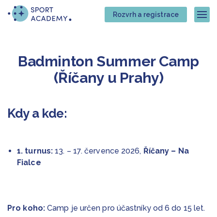
Přejít
Přejít
Rozvrh a registrace
na
na
Zob
hlavní
hlavní
obsah
navigaci
Badminton Summer Camp
(Říčany u Prahy)
Kdy a kde:
1. turnus:
13. – 17. července 2026,
Říčany – Na
Fialce
Pro koho:
Camp je určen pro účastníky od 6 do 15 let.