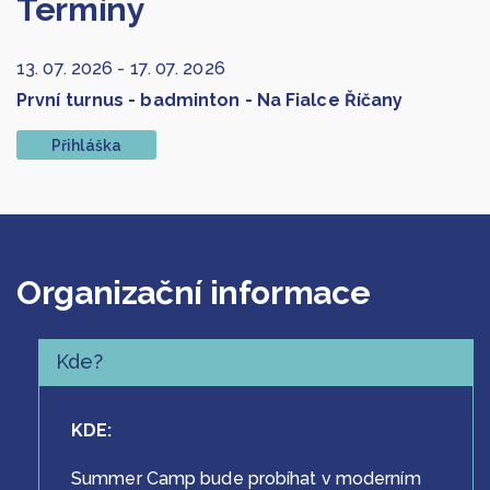
Termíny
13. 07. 2026
-
17. 07. 2026
První turnus - badminton - Na Fialce Říčany
Přihláška
Organizační informace
Kde?
Kde?
KDE:
Summer Camp bude probíhat v moderním