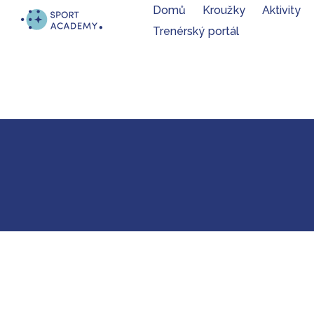
Přejít
Přejít
Domů
Kroužky
Aktivity
na
na
Trenérský portál
hlavní
hlavní
obsah
navigaci