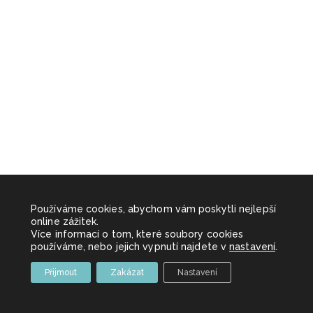
Používáme cookies, abychom vám poskytli nejlepší
online zážitek.
Více informací o tom, které soubory cookies
používáme, nebo jejich vypnutí najdete v
nastavení
.
Přijmout
Zakázat
Nastavení
Copyright 2026 Sportovní akce z.s. | Made with
by
Brabec Media